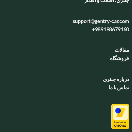
جنتری؛ اصالت و اقتدار
support@gentry-car.com
+989198679160
مقالات
فروشگاه
درباره جنتری
تماس با ما