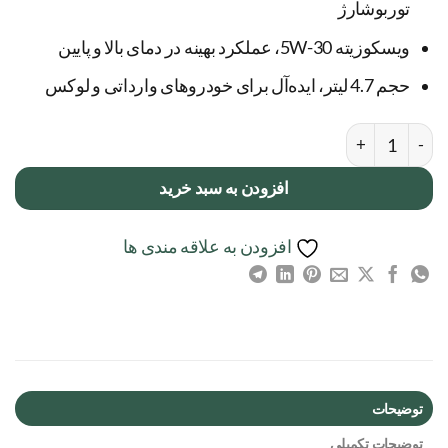
توربوشارژ
ویسکوزیته 5W-30، عملکرد بهینه در دمای بالا و پایین
حجم 4.7 لیتر، ایده‌آل برای خودروهای وارداتی و لوکس
روغن موتور والوالین Valvoline مدل Premium Protection ویسکوزیته 5W-30 عدد
افزودن به سبد خرید
افزودن به علاقه مندی ها
توضیحات
توضیحات تکمیلی