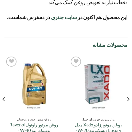
دفعات نیاز به تعویض روغن کمک می‌کند.
این محصول هم اکنون در
سایت جنتری
در دسترس شماست.
محصولات مشابه
افزودن
افزودن
به
به
علاقه
علاقه
مندی
مندی
ها
ها
روغن موتور خودرو اورجینال
روغن موتور خودرو اورجینال
روغن موتور زادو Xado مدل
روغن موتور راونول Ravenol
Luxury ویسکوزیته ۰W-20
ویسکوزیته ۰W-40