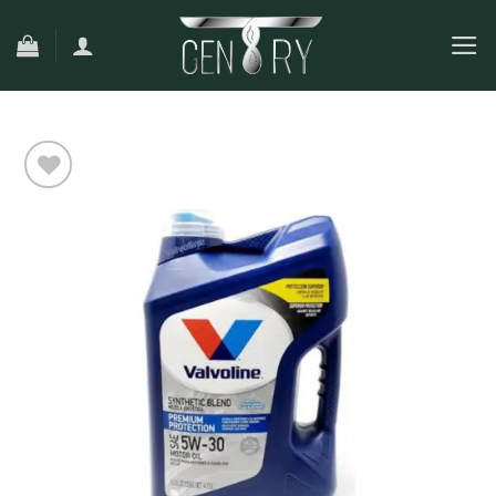
Ski
t
conten
افزودن
به
علاقه
مندی
ها