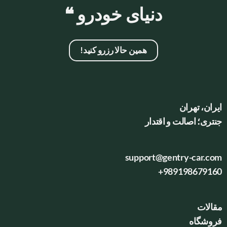
دنیای خودرو ❝
همین حالا رزرو کنید!
ایران، تهران
جنتری؛ اصالت و اقتدار
support@gentry-car.com
+989198679160
مقالات
فروشگاه