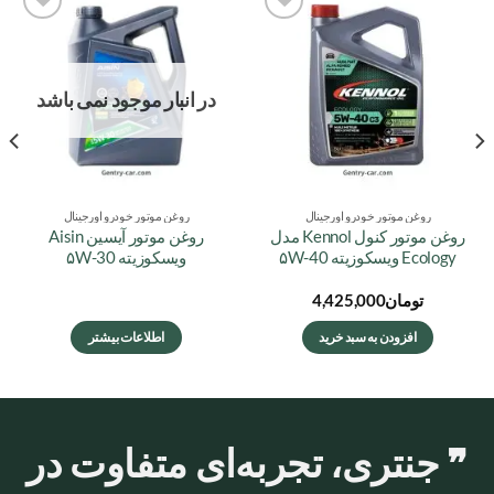
افزودن
افزودن
به
به
علاقه
علاقه
مندی
مندی
در انبار موجود نمی باشد
ها
ها
روغن موتور خودرو اورجینال
روغن موتور خودرو اورجینال
روغن موتور کنول Kennol مدل
روغن موتور آیسین Aisin
Ecology ویسکوزیته ۵W-40
ویسکوزیته ۵W-30
تومان
4,425,000
افزودن به سبد خرید
اطلاعات بیشتر
❞ جنتری، تجربه‌ای متفاوت در