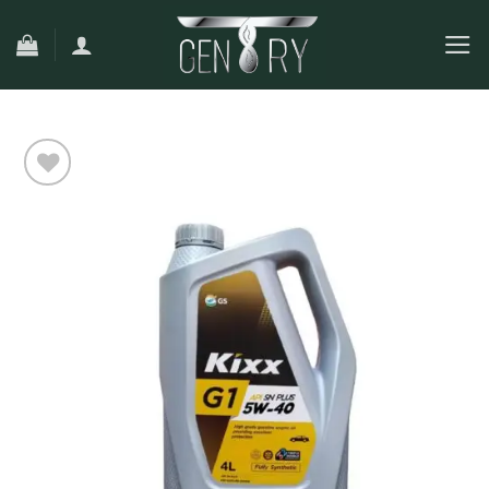
Ski
t
conten
افزودن
به
علاقه
مندی
ها