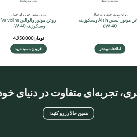
روغن موتور خودرو اورجینال
روغن موتور خودرو اورجینال
روغن موتور آیسین Aisin ویسکوزیته
روغن موتور والوالین Valvoline
۵W-40
ویسکوزیته ۰W-40
تومان
4,950,000
اطلاعات بیشتر
افزودن به سبد خرید
ری، تجربه‌ای متفاوت در دنیای خود
همین حالا رزرو کنید!