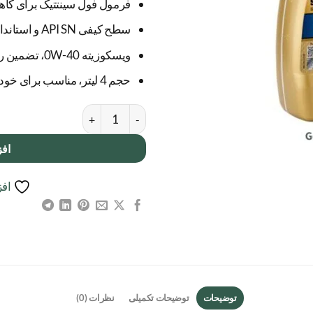
فرمول فول سینتتیک برای کاه
سطح کیفی API SN و استاندارد ACEA C3، سازگار با خودروهای مدرن
ویسکوزیته 0W-40، تضمین روانکاری در شرایط سخت
حجم 4 لیتر، مناسب برای خودروهای مدرن و پرقدرت
روغن موتور راونول Ravenol ویسکوزیته 0W-40 عدد
افز
افز
توضیحات
توضیحات تکمیلی
نظرات (0)