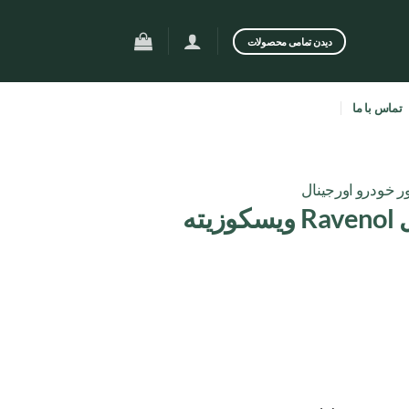
دیدن تمامی محصولات
تماس با ما
ر خودرو اورجینال
روغن موتور راونول Ravenol ویسکوزیته