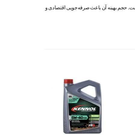
 مناسب است. حجم بهینه آن باعث صرفه‌جویی اقتصادی و
زودن
افزودن
به
به
اقه
علاقه
ندی
مندی
ها
ها
در انبار موجو