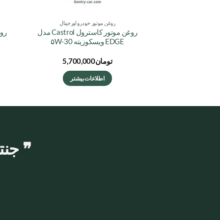
روغن موتور خودرو اورجینال
روغن موتور کاسترول Castrol مدل
EDGE ویسکوزیته ۵W-30
تومان
5,700,000
اطلاعات بیشتر
❞ جنت