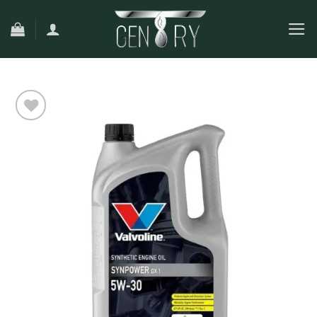
Ski
t
conten
افزودن
به
علاقه
مندی
ها