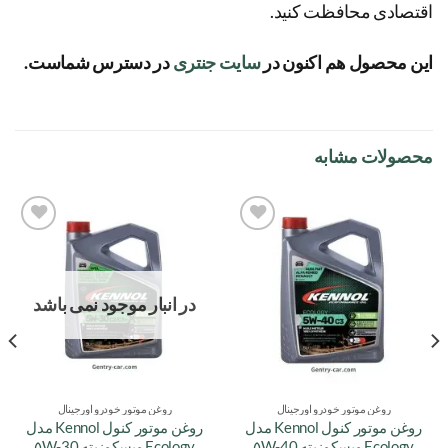
اقتصادی محافظت کنید.
این محصول هم اکنون در
سایت جنتری
در دسترس شماست.
محصولات مشابه
افزودن
افزودن
به
به
علاقه
علاقه
مندی
مندی
در انبار موجود نمی باشد
ها
ها
روغن موتور خودرو اورجینال
روغن موتور خودرو اورجینال
روغن موتور کنول Kennol مدل
روغن موتور کنول Kennol مدل
Ecology ویسکوزیته ۵W-40
Ecology ویسکوزیته ۵W-30